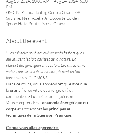
Aug 23, 2024, 10:00 AM – Aug 24, 2024, 6:00
PM
GMCKS Pranic Healing Centre Ghana, 08
Sublane, Near Abeka Jn Opposite Golden
Spoon Hotel South, Accra, Ghana
About the event
" Les miracles sont des événements fantastiques 
qui utilisent les lois cachées de la nature. La 
plupart des gens ignorent ces lois. Les miracles ne 
violent pas les lois de la nature ; ils sont en fait 
basés sur eux. " - GMCKS
Dans ce cours, vous apprendrez qu'est ce que 
le 
prana
 (force vitale et énergie chi) et 
comment est-il utilisé pour la guérison.
Vous comprendrez l'
anatomie énergétique du 
corps
 et apprendrez les 
principes et 
techniques de la Guérison Pranique
.
Ce que vous allez apprendre: