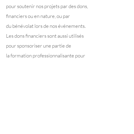
pour soutenir nos projets par des dons,
financiers ou en nature, ou par
du
bénévolat lors de nos événements.
Les dons financiers sont aussi utilisés
pour
sponsoriser une partie de
la
formation professionnalisante pour
les candidats voulant intégrer et ayant
des moyens limités.
Nous assurons la transparence sur
l'utilisation des fonds en produisant un
bilan trimestriel des activités
réalisées.
Si vous souhaitez
être