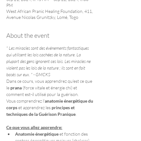
PM
West African Pranic Healing Foundation, 411,
Avenue Nicolas Grunitzky, Lomé, Togo
About the event
" Les miracles sont des événements fantastiques 
qui utilisent les lois cachées de la nature. La 
plupart des gens ignorent ces lois. Les miracles ne 
violent pas les lois de la nature ; ils sont en fait 
basés sur eux. " - GMCKS
Dans ce cours, vous apprendrez qu'est ce que 
le 
prana
 (force vitale et énergie chi) et 
comment est-il utilisé pour la guérison.
Vous comprendrez l'
anatomie énergétique du 
corps
 et apprendrez les 
principes et 
techniques de la Guérison Pranique
.
Ce que vous allez apprendre:
Anatomie énergétique
 et fonction des 
centres énergétiques majeurs (chakras)