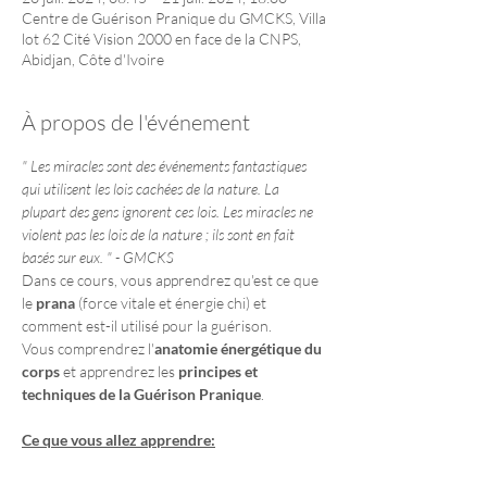
Centre de Guérison Pranique du GMCKS, Villa
lot 62 Cité Vision 2000 en face de la CNPS,
Abidjan, Côte d'Ivoire
À propos de l'événement
" Les miracles sont des événements fantastiques 
qui utilisent les lois cachées de la nature. La 
plupart des gens ignorent ces lois. Les miracles ne 
violent pas les lois de la nature ; ils sont en fait 
basés sur eux. " - GMCKS
Dans ce cours, vous apprendrez qu'est ce que 
le 
prana
 (force vitale et énergie chi) et 
comment est-il utilisé pour la guérison.
Vous comprendrez l'
anatomie énergétique du 
corps
 et apprendrez les 
principes et 
techniques de la Guérison Pranique
.
Ce que vous allez apprendre:
Anatomie énergétique
 et fonction des 
centres énergétiques majeurs (chakras)