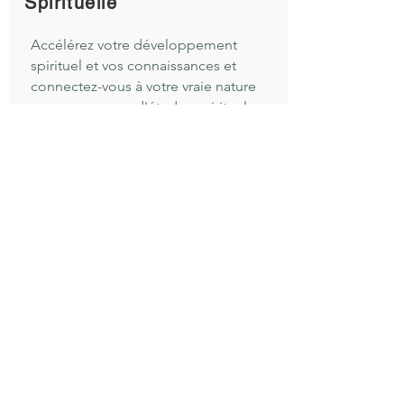
Spirituelle
Accélérez votre développement
spirituel et vos connaissances et
connectez-vous à votre vraie nature
grace aux cours d'études spirituels
développés par GMCKS.
En savoir plus ...