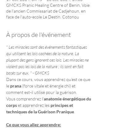
GMCKS Pranic Healing Centre of Benin, Voie
de l'ancien Commissariat de Cadjehoun, en
face de l'auto-ecole Le Destin. Cotonou
À propos de l'événement
" Les miracles sont des événements fantastiques 
qui utilisent les lois cachées de la nature. La 
plupart des gens ignorent ces lois. Les miracles ne 
violent pas les lois de la nature ; ils sont en fait 
basés sur eux. " - GMCKS
Dans ce cours, vous apprendrez qu'est ce que 
le 
prana
 (force vitale et énergie chi) et 
comment est-il utilisé pour la guérison.
Vous comprendrez l'
anatomie énergétique du 
corps
 et apprendrez les 
principes et 
techniques de la Guérison Pranique
.
Ce que vous allez apprendre:
Anatomie énergétique
 et fonction des 
centres énergétiques majeurs (chakras)