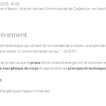
 2025, 18:00
of Benin, Voie de l'ancien Commissariat de Cadjehoun, en face de
événement
s fantastiques qui utilisent les lois cachées de la nature. La plupart des 
de la nature ; ils sont en fait basés sur eux. " - GMCKS
z qu'est ce que le 
prana
 (force vitale et énergie chi) et comment es
e énergétique du corps
 et apprendrez les 
principes et technique
e:
s énergétiques majeurs (chakras)