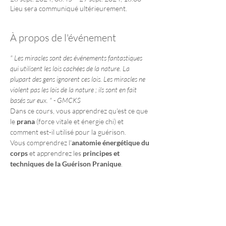
Lieu sera communiqué ultérieurement.
À propos de l'événement
" Les miracles sont des événements fantastiques 
qui utilisent les lois cachées de la nature. La 
plupart des gens ignorent ces lois. Les miracles ne 
violent pas les lois de la nature ; ils sont en fait 
basés sur eux. " - GMCKS
Dans ce cours, vous apprendrez qu'est ce que 
le 
prana
 (force vitale et énergie chi) et 
comment est-il utilisé pour la guérison.
Vous comprendrez l'
anatomie énergétique du 
corps
 et apprendrez les 
principes et 
techniques de la Guérison Pranique
.
Ce que vous allez apprendre:
Anatomie énergétique
 et fonction des 
centres énergétiques majeurs (chakras)
Afficher plus