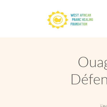
Ouag
Défen
L'au