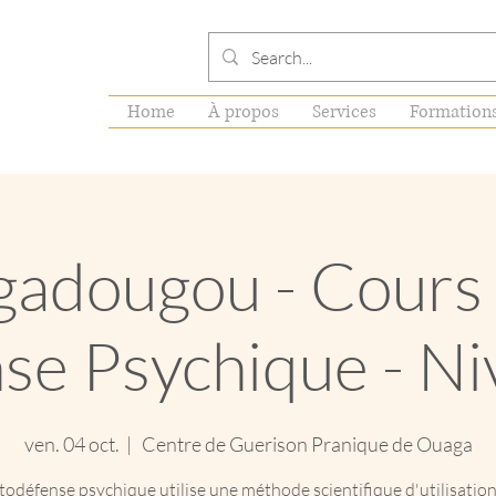
Home
À propos
Services
Formation
adougou - Cours
se Psychique - Ni
ven. 04 oct.
  |  
Centre de Guerison Pranique de Ouaga
todéfense psychique utilise une méthode scientifique d'utilisatio