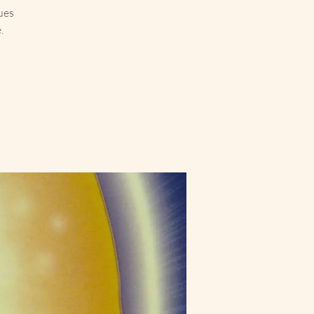
ues
.