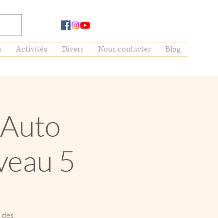
s
Activités
Divers
Nous contacter
Blog
 Auto
veau 5
n des