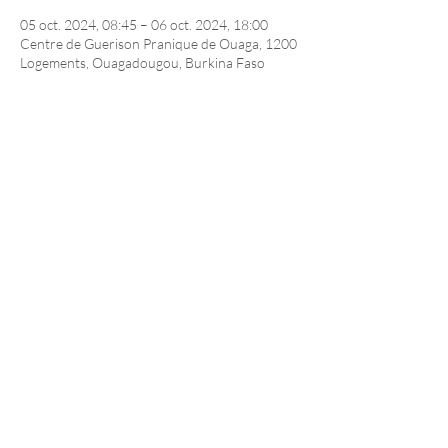
05 oct. 2024, 08:45 – 06 oct. 2024, 18:00
Centre de Guerison Pranique de Ouaga, 1200
Logements, Ouagadougou, Burkina Faso
Partager cet événement
Avertissement:
Les consultations sont fournies à titre indicatif uniquement et
ne doivent pas être traitées comme une prédiction ou une
prophétie ferme. La Guérison Pranique n'est pas destinée à
remplacer la médecine standard mais plutôt à la compléter.
Si les symptômes persistent et / ou si la maladie est sévère,
veuillez consulter immédiatement un médecin.