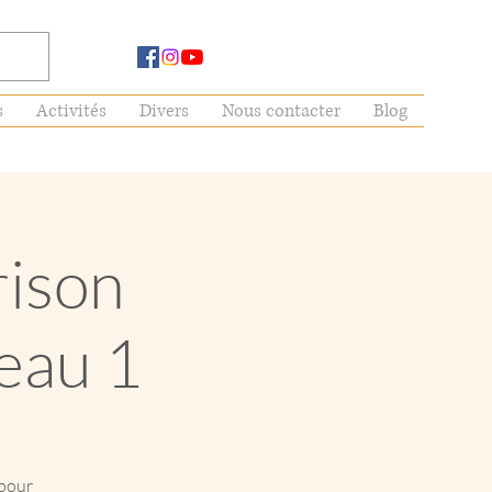
s
Activités
Divers
Nous contacter
Blog
rison
eau 1
 pour