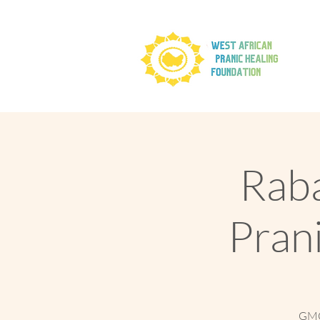
Raba
Pran
GMCK