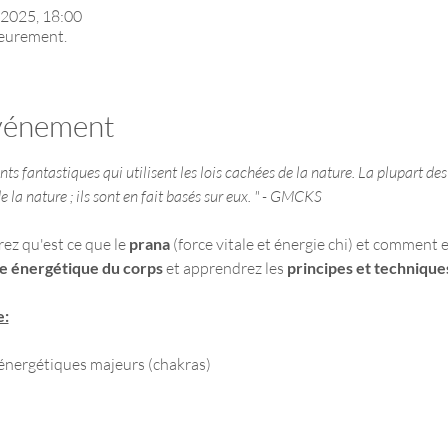
 2025, 18:00
ieurement.
événement
s fantastiques qui utilisent les lois cachées de la nature. La plupart des 
de la nature ; ils sont en fait basés sur eux. " - GMCKS
z qu'est ce que le 
prana
 (force vitale et énergie chi) et comment es
e énergétique du corps
 et apprendrez les 
principes et technique
e:
s énergétiques majeurs (chakras)