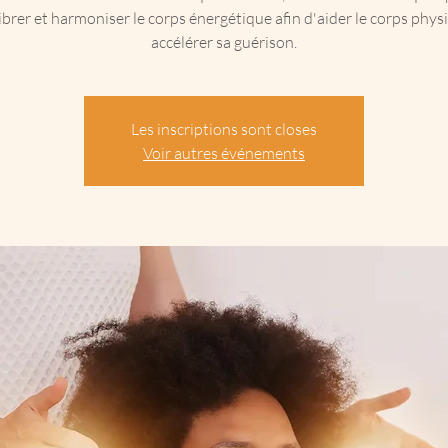
ibrer et harmoniser le corps énergétique afin d'aider le corps phys
accélérer sa guérison.
Les inscriptions sont closes
Voir autres événements